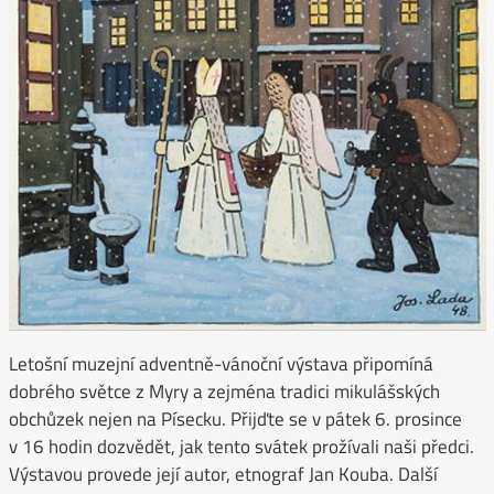
Letošní muzejní adventně-vánoční výstava připomíná
dobrého světce z Myry a zejména tradici mikulášských
obchůzek nejen na Písecku. Přijďte se v pátek 6. prosince
v 16 hodin dozvědět, jak tento svátek prožívali naši předci.
Výstavou provede její autor, etnograf Jan Kouba. Další