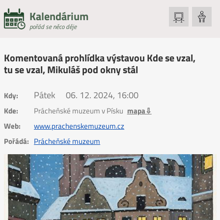
Kalendárium
pořád se něco děje
Komentovaná prohlídka výstavou Kde se vzal,
tu se vzal, Mikuláš pod okny stál
Pátek
06. 12. 2024, 16:00
Kdy:
Kde:
Prácheňské muzeum v Písku
mapa⇩
Web:
www.prachenskemuzeum.cz
Pořádá:
Prácheňské muzeum