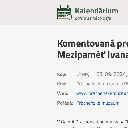
Kalendárium
pořád se něco děje
Komentovaná pro
Mezipaměť Ivan
Úterý
03. 09. 2024,
Kdy:
Kde:
Prácheňské muzeum v Pí
Web:
www.prachenskemuzeum
Pořádá:
Prácheňské muzeum
V Galerii Prácheňského muzea v Pí