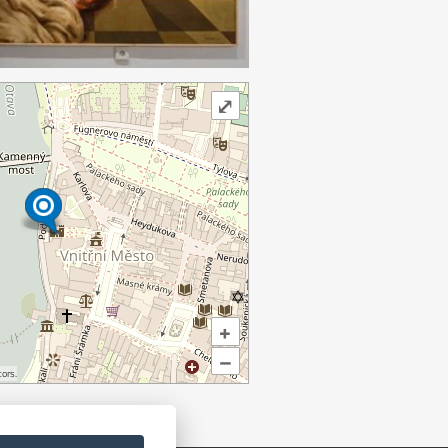
⤢
+
–
ors.