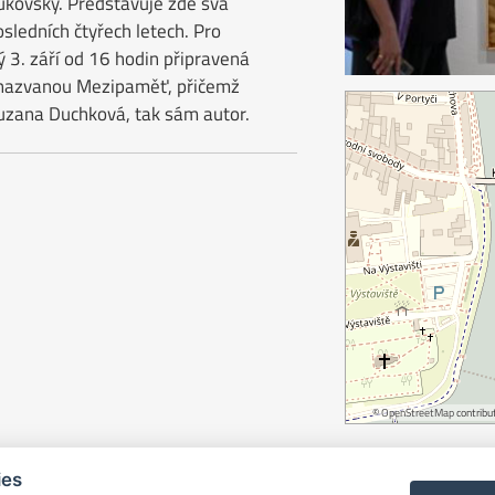
ukovský. Představuje zde svá
sledních čtyřech letech. Pro
 3. září od 16 hodin připravená
 nazvanou Mezipaměť, přičemž
uzana Duchková, tak sám autor.
©
OpenStreetMap
contribut
ies