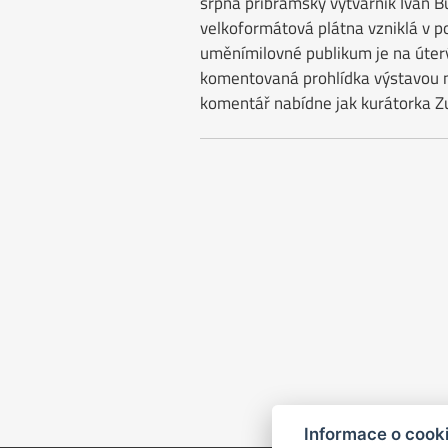
srpna příbramský výtvarník Ivan B
velkoformátová plátna vzniklá v po
uměnímilovné publikum je na úterý
komentovaná prohlídka výstavou
komentář nabídne jak kurátorka Z
Informace o cook