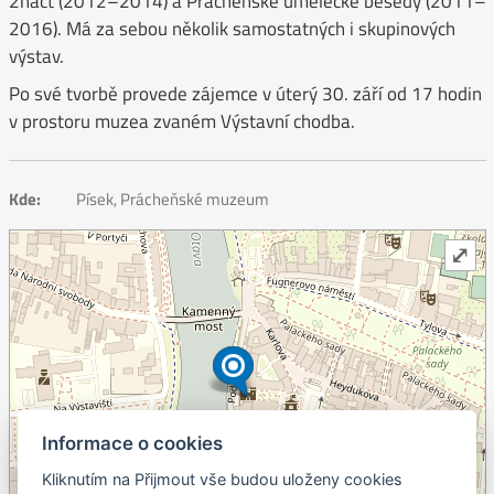
2náct (2012–2014) a Prácheňské umělecké besedy (2011–
2016). Má za sebou několik samostatných i skupinových
výstav.
Po své tvorbě provede zájemce v úterý 30. září od 17 hodin
v prostoru muzea zvaném Výstavní chodba.
Kde:
Písek, Prácheňské muzeum
⤢
Informace o cookies
Kliknutím na Přijmout vše budou uloženy cookies