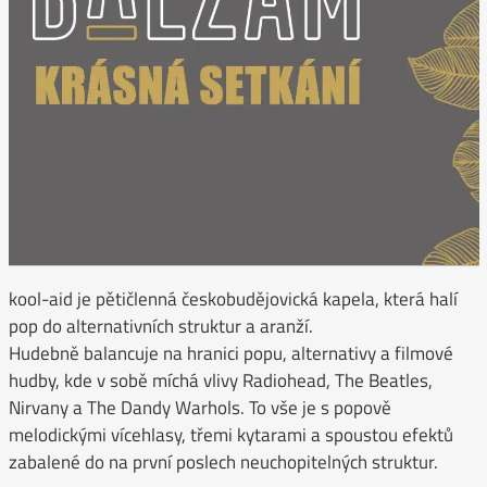
kool-aid je pětičlenná českobudějovická kapela, která halí
pop do alternativních struktur a aranží.
Hudebně balancuje na hranici popu, alternativy a filmové
hudby, kde v sobě míchá vlivy Radiohead, The Beatles,
Nirvany a The Dandy Warhols. To vše je s popově
melodickými vícehlasy, třemi kytarami a spoustou efektů
zabalené do na první poslech neuchopitelných struktur.