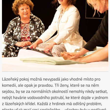
Lázeňský pokoj možná nevypadá jako vhodné místo pro
komedii, ale opak je pravdou. Tři ženy, které se na něm
sejdou, by se za normálních okolností nemohly nikdy setkat,
nebýt havárie vodovodního potrubí, ke které dojde v jednom
z lázeňských křídel. Každá z hrdinek má odlišný problém,
přesto však mají cosi společného – všechny byly v nedávné