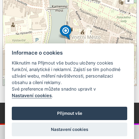
Informace o cookies
Kliknutím na Přijmout vše budou uloženy cookies
+
funkční, analytické i reklamní. Zajistí se tím pohodlné
užívání webu, měření návštěvnosti, personalizaci
–
obsahu a cílení reklamy.
©
OpenStreetMap
contributors.
Své preference můžete snadno upravit v
Nastavení cookies
.
© Píseckem / Kalendárium (Změna programu vyhrazena!)
(Cookies)
Přijmout vše
© 2018 - 2026 Realizace a správa webu:
Studio QUIN.cz
Nastavení cookies