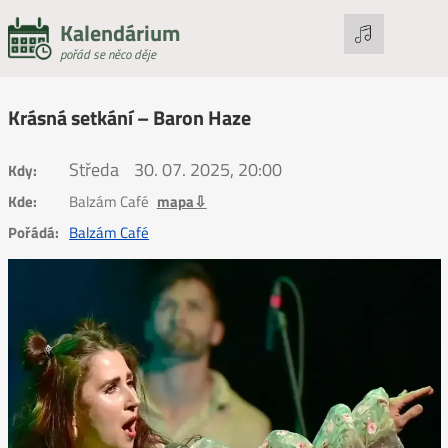
Kalendárium
pořád se něco děje
Krásná setkání – Baron Haze
Středa
30. 07. 2025, 20:00
Kdy:
Kde:
Balzám Café
mapa⇩
Pořádá:
Balzám Café