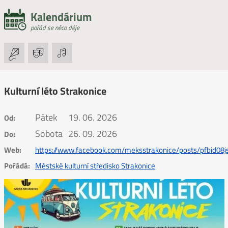
Kalendárium
pořád se něco děje
Kulturní léto Strakonice
Pátek
19. 06. 2026
Od:
Sobota
26. 09. 2026
Do:
Web:
https://www.facebook.com/meksstrakonice/posts/pfbid
Pořádá:
Městské kulturní středisko Strakonice