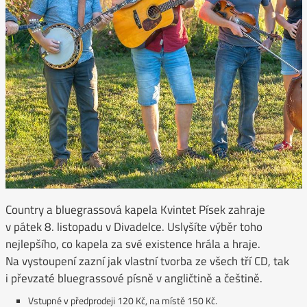
Country a bluegrassová kapela Kvintet Písek zahraje
v pátek 8. listopadu v Divadelce. Uslyšíte výběr toho
nejlepšího, co kapela za své existence hrála a hraje.
Na vystoupení zazní jak vlastní tvorba ze všech tří CD, tak
i převzaté bluegrassové písně v angličtině a češtině.
Vstupné v předprodeji 120 Kč, na místě 150 Kč.