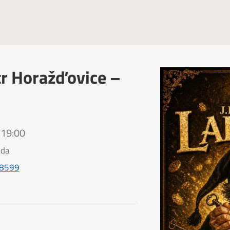
r Horažďovice –
 19:00
ada
38599