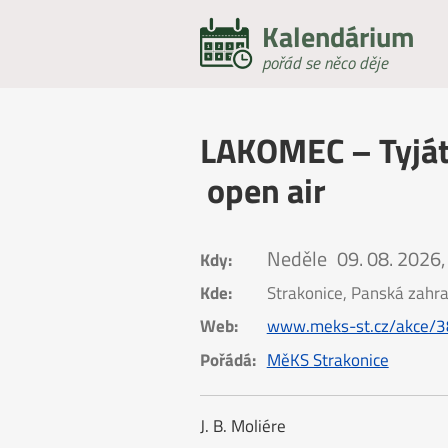
Kalendárium
pořád se něco děje
LAKOMEC – Tyját
open air
Neděle
09. 08. 2026,
Kdy:
Kde:
Strakonice, Panská zahr
Web:
www.meks-st.cz/akce/
Pořádá:
MěKS Strakonice
J. B. Moliére