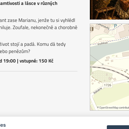
amtivosti a lásce v různých
eant zase Marianu, jenže tu si vyhlédl
 miluje. Zoufale, nekonečně a chorobně
 život stojí a padá. Komu dá tedy
nebo penězům?
d 19:00 | vstupné: 150 Kč
©
OpenStreetMap
contribut
ies