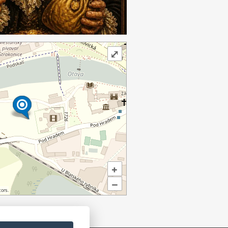
⤢
+
–
ors.