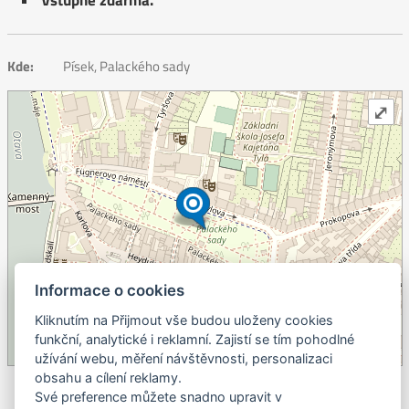
Kde:
Písek, Palackého sady
⤢
Informace o cookies
+
Kliknutím na Přijmout vše budou uloženy cookies
–
funkční, analytické i reklamní. Zajistí se tím pohodlné
©
OpenStreetMap
contributors.
užívání webu, měření návštěvnosti, personalizaci
obsahu a cílení reklamy.
Své preference můžete snadno upravit v