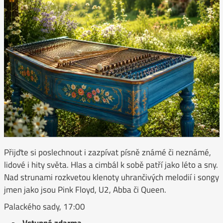
Přijďte si poslechnout i zazpívat písně známé či neznámé,
lidové i hity světa. Hlas a cimbál k sobě patří jako léto a sny.
Nad strunami rozkvetou klenoty uhrančivých melodií i songy
jmen jako jsou Pink Floyd, U2, Abba či Queen.
Palackého sady, 17:00
Vstupné zdarma.