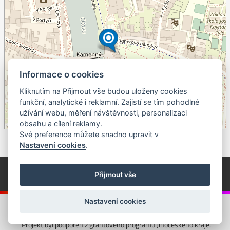
Informace o cookies
Kliknutím na Přijmout vše budou uloženy cookies
+
funkční, analytické i reklamní. Zajistí se tím pohodlné
užívání webu, měření návštěvnosti, personalizaci
–
obsahu a cílení reklamy.
©
OpenStreetMap
contributors.
Své preference můžete snadno upravit v
Nastavení cookies
.
© Píseckem / Kalendárium (Změna programu vyhrazena!)
(Cookies)
Přijmout vše
© 2018 - 2026 Realizace a správa webu:
Studio QUIN.cz
Nastavení cookies
Projekt byl podpořen z grantového programu Jihočeského kraje.