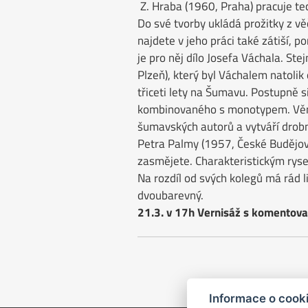
Z. Hraba (1960, Praha) pracuje te
Do své tvorby ukládá prožitky z vě
najdete v jeho práci také zátiší, por
je pro něj dílo Josefa Váchala. Stej
Plzeň), který byl Váchalem natolik
třiceti lety na Šumavu. Postupně si
kombinovaného s monotypem. Věnuj
šumavských autorů a vytváří drobné
Petra Palmy (1957, České Budějovi
zasmějete. Charakteristickým ryse
Na rozdíl od svých kolegů má rád l
dvoubarevný.
21.3. v 17h Vernisáž s komentova
Informace o cook