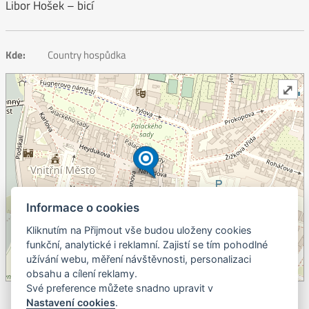
Libor Hošek – bicí
Kde:
Country hospůdka
⤢
Informace o cookies
Kliknutím na Přijmout vše budou uloženy cookies
+
funkční, analytické i reklamní. Zajistí se tím pohodlné
užívání webu, měření návštěvnosti, personalizaci
–
obsahu a cílení reklamy.
©
OpenStreetMap
contributors.
Své preference můžete snadno upravit v
Nastavení cookies
.