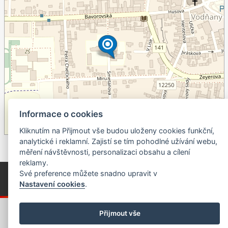
+
Informace o cookies
–
©
OpenStreetMap
contributors.
Kliknutím na Přijmout vše budou uloženy cookies funkční,
analytické i reklamní. Zajistí se tím pohodlné užívání webu,
měření návštěvnosti, personalizaci obsahu a cílení
reklamy.
© Píseckem / Kalendárium (Změna programu vyhrazena!)
(Cookies)
Své preference můžete snadno upravit v
© 2018 - 2026 Realizace a správa webu:
Studio QUIN.cz
Nastavení cookies
.
Přijmout vše