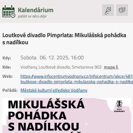
Kalendárium
pořád se něco děje
Loutkové divadlo Pimprlata: Mikulášská pohádka
s nadílkou
Sobota
06. 12. 2025, 16:00
Kdy:
Kde:
Vodňany, Loutkové divadlo, Smetanova 902
mapa⇩
Web:
https://www.infocentrumvodnany.cz/infocentrum/akce/48
loutkove-divadlo-pimprlata-mikulasska-pohadka-s-nadilk
Pořádá:
Městské kulturní středisko Vodňany