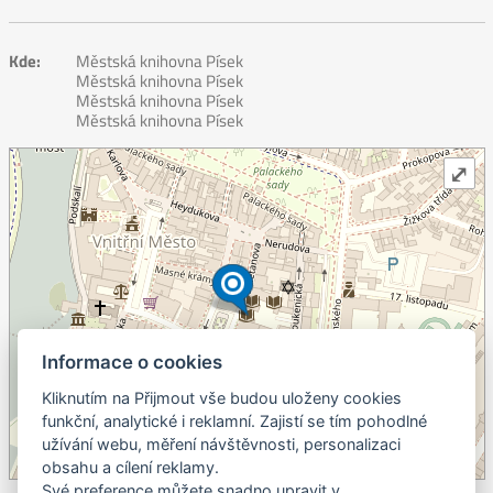
Kde:
Městská knihovna Písek
Městská knihovna Písek
Městská knihovna Písek
Městská knihovna Písek
⤢
Informace o cookies
Kliknutím na Přijmout vše budou uloženy cookies
+
funkční, analytické i reklamní. Zajistí se tím pohodlné
užívání webu, měření návštěvnosti, personalizaci
–
obsahu a cílení reklamy.
©
OpenStreetMap
contributors.
Své preference můžete snadno upravit v