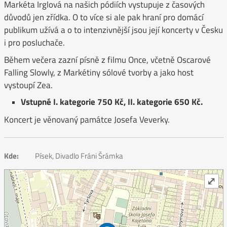
Markéta Irglová na našich pódiích vystupuje z časových
důvodů jen zřídka. O to více si ale pak hraní pro domácí
publikum užívá a o to intenzivnější jsou její koncerty v Česku
i pro posluchače.
Během večera zazní písně z filmu Once, včetně Oscarové
Falling Slowly, z Markétiny sólové tvorby a jako host
vystoupí Zea.
Vstupné I. kategorie 750 Kč, II. kategorie 650 Kč.
Koncert je věnovaný památce Josefa Veverky.
Kde:
Písek, Divadlo Fráni Šrámka
⤢