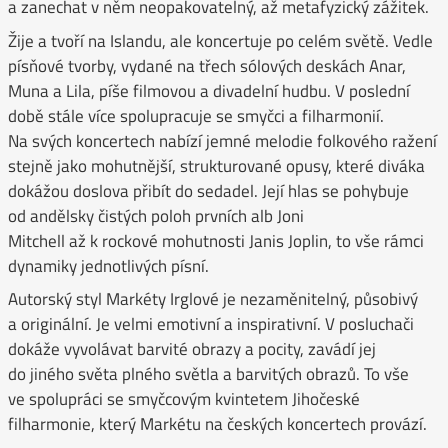
a zanechat v něm neopakovatelný, až metafyzický zážitek.
Žije a tvoří na Islandu, ale koncertuje po celém světě. Vedle
písňové tvorby, vydané na třech sólových deskách Anar,
Muna a Lila, píše filmovou a divadelní hudbu. V poslední
době stále více spolupracuje se smyčci a filharmonií.
Na svých koncertech nabízí jemné melodie folkového ražení
stejně jako mohutnější, strukturované opusy, které diváka
dokážou doslova přibít do sedadel. Její hlas se pohybuje
od andělsky čistých poloh prvních alb Joni
Mitchell až k rockové mohutnosti Janis Joplin, to vše rámci
dynamiky jednotlivých písní.
Autorský styl Markéty Irglové je nezaměnitelný, působivý
a originální. Je velmi emotivní a inspirativní. V posluchači
dokáže vyvolávat barvité obrazy a pocity, zavádí jej
do jiného světa plného světla a barvitých obrazů. To vše
ve spolupráci se smyčcovým kvintetem Jihočeské
filharmonie, který Markétu na českých koncertech provází.