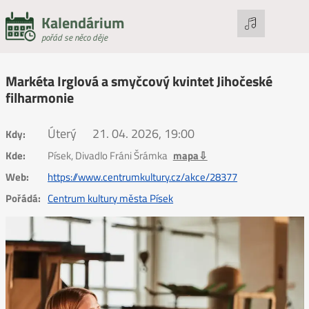
Kalendárium
pořád se něco děje
Markéta Irglová a smyčcový kvintet Jihočeské
filharmonie
Úterý
21. 04. 2026, 19:00
Kdy:
Kde:
Písek, Divadlo Fráni Šrámka
mapa⇩
Web:
https://www.centrumkultury.cz/akce/28377
Pořádá:
Centrum kultury města Písek