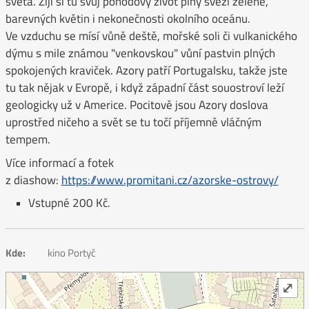
světa. Žijí si tu svůj pohodový život plný svěží zeleně,
barevných květin i nekonečnosti okolního oceánu.
Ve vzduchu se mísí vůně deště, mořské soli či vulkanického
dýmu s mile známou "venkovskou" vůní pastvin plných
spokojených kraviček. Azory patří Portugalsku, takže jste
tu tak nějak v Evropě, i když západní část souostroví leží
geologicky už v Americe. Pocitově jsou Azory doslova
uprostřed ničeho a svět se tu točí příjemně vláčným
tempem.
Více informací a fotek
z diashow:
https://www.promitani.cz/azorske-ostrovy/
Vstupné 200 Kč.
Kde:
kino Portyč
⤢