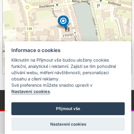
Informace o cookies
+
Kliknutím na Přijmout vše budou uloženy cookies
–
funkční, analytické i reklamní. Zajistí se tím pohodlné
©
OpenStreetMap
contributors.
užívání webu, měření návštěvnosti, personalizaci
obsahu a cílení reklamy.
Své preference můžete snadno upravit v
Nastavení cookies
.
© Píseckem / Kalendárium (Změna programu vyhrazena!)
(Cookies)
© 2018 - 2026 Realizace a správa webu:
Studio QUIN.cz
Přijmout vše
Nastavení cookies
Projekt byl podpořen z grantového programu Jihočeského kraje.