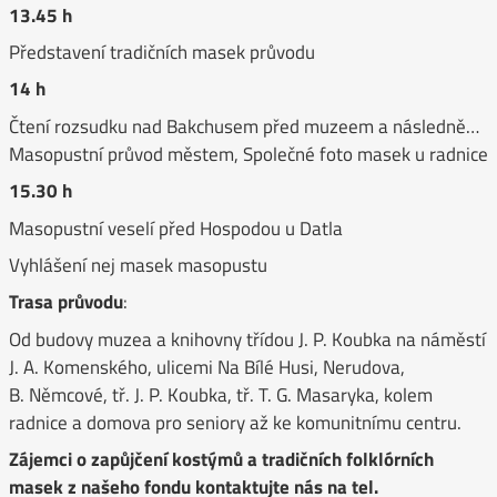
13.45 h
Představení tradičních masek průvodu
14 h
Čtení rozsudku nad Bakchusem před muzeem a následně…
Masopustní průvod městem, Společné foto masek u radnice
15.30 h
Masopustní veselí před Hospodou u Datla
Vyhlášení nej masek masopustu
Trasa průvodu
:
Od budovy muzea a knihovny třídou J. P. Koubka na náměstí
J. A. Komenského, ulicemi Na Bílé Husi, Nerudova,
B. Němcové, tř. J. P. Koubka, tř. T. G. Masaryka, kolem
radnice a domova pro seniory až ke komunitnímu centru.
Zájemci o zapůjčení kostýmů a tradičních folklórních
masek z našeho fondu kontaktujte nás na tel.