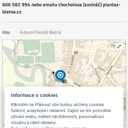
606 582 994 nebo emailu chocholova (zavináč) plantaz-
blatna.cz
Kde:
Kulturní Plantáž Blatná
⤢
Informace o cookies
Kliknutím na Přijmout vše budou uloženy cookies
+
funkční, analytické i reklamní. Zajistí se tím pohodlné
užívání webu, měření návštěvnosti, personalizaci
–
obsahu a cílení reklamy.
©
OpenStreetMap
contributors.