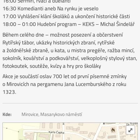
16:00 Šermíři, rváči a duelanti
16:30 Komedianti aneb Na rynku je veselo
17:00 Vyhlášení klání školáků a ukončení historické části
18:00 – 01:00 Hudební program – KEKS – Michal Šindelář
Během celého dne – možnost posezení a občerstvení
Rytířský tábor, ukázky historických zbraní, rytířské
a žoldnéřské zbraně, u kata, u mistra pregéře, ražba mincí,
sokolník, kovářství a podkovářství, velkoplošný stylový stan,
fotokoutek, soutěže, kvízy a hry pro školáky
Akce je součástí oslav 700 let od první písemné zmínky
o Mirovicích na pergamenu Jana Lucemburského z roku
1323.
Kde:
Mirovice, Masarykovo náměstí
⤢