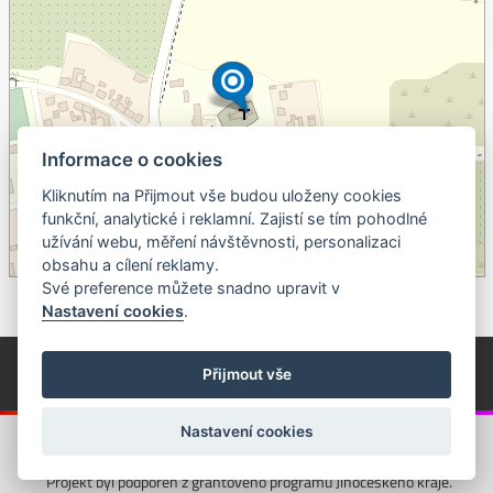
Informace o cookies
Kliknutím na Přijmout vše budou uloženy cookies
+
funkční, analytické i reklamní. Zajistí se tím pohodlné
užívání webu, měření návštěvnosti, personalizaci
–
obsahu a cílení reklamy.
©
OpenStreetMap
contributors.
Své preference můžete snadno upravit v
Nastavení cookies
.
© Píseckem / Kalendárium (Změna programu vyhrazena!)
(Cookies)
Přijmout vše
© 2018 - 2026 Realizace a správa webu:
Studio QUIN.cz
Nastavení cookies
Projekt byl podpořen z grantového programu Jihočeského kraje.