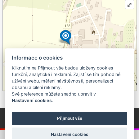
⤢
Informace o cookies
Kliknutím na Přijmout vše budou uloženy cookies
+
funkční, analytické i reklamní. Zajistí se tím pohodlné
užívání webu, měření návštěvnosti, personalizaci
–
obsahu a cílení reklamy.
©
OpenStreetMap
contributors.
Své preference můžete snadno upravit v
Nastavení cookies
.
© Píseckem / Kalendárium (Změna programu vyhrazena!)
(Cookies)
Přijmout vše
© 2018 - 2026 Realizace a správa webu:
Studio QUIN.cz
Nastavení cookies