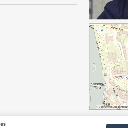
©
OpenStreetMap
contribut
ies