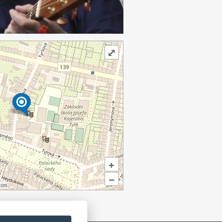
⤢
+
–
ors.