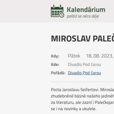
Kalendárium
pořád se něco děje
MIROSLAV PALEČ
Pátek
18. 08. 2023,
Kdy:
Kde:
Divadlo Pod čarou
Pořádá:
Divadlo Pod čarou
Pocta Jaroslavu Seifertovi. Mirosl
zhudebněné básně našeho jedinéh
za literaturu, ale zazní i Palečkoj
se i na novinky a ukulele.