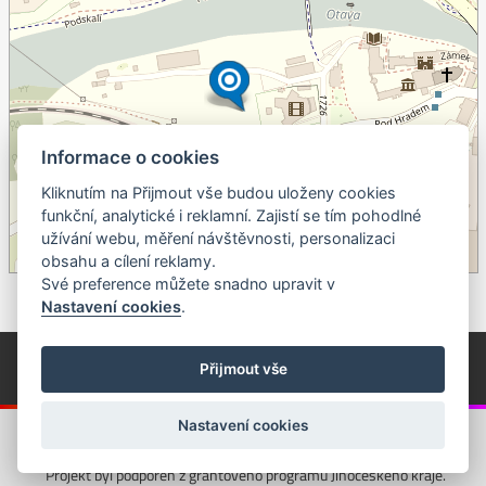
Informace o cookies
Kliknutím na Přijmout vše budou uloženy cookies
+
funkční, analytické i reklamní. Zajistí se tím pohodlné
užívání webu, měření návštěvnosti, personalizaci
–
obsahu a cílení reklamy.
©
OpenStreetMap
contributors.
Své preference můžete snadno upravit v
Nastavení cookies
.
© Píseckem / Kalendárium (Změna programu vyhrazena!)
(Cookies)
Přijmout vše
© 2018 - 2026 Realizace a správa webu:
Studio QUIN.cz
Nastavení cookies
Projekt byl podpořen z grantového programu Jihočeského kraje.