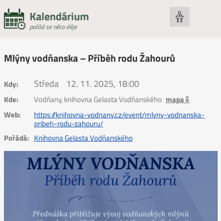
Kalendárium
pořád se něco děje
Mlýny vodňanska – Příběh rodu Žahourů
Středa
12. 11. 2025, 18:00
Kdy:
Kde:
Vodňany, knihovna Gelasta Vodňanského
mapa⇩
Web:
https://knihovna-vodnany.cz/event/mlyny-vodnanska-
pribeh-rodu-zahouru/
Pořádá:
Knihovna Gelasta Vodňanského