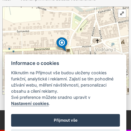
⤢
Informace o cookies
Kliknutím na Přijmout vše budou uloženy cookies
+
funkční, analytické i reklamní. Zajistí se tím pohodlné
užívání webu, měření návštěvnosti, personalizaci
–
obsahu a cílení reklamy.
©
OpenStreetMap
contributors.
Své preference můžete snadno upravit v
Nastavení cookies
.
© Píseckem / Kalendárium (Změna programu vyhrazena!)
(Cookies)
Přijmout vše
© 2018 - 2026 Realizace a správa webu:
Studio QUIN.cz