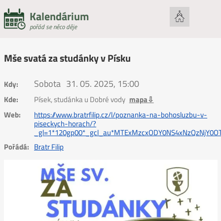
Kalendárium
pořád se něco děje
Mše svatá za studánky v Písku
Sobota
31. 05. 2025, 15:00
Kdy:
Kde:
Písek, studánka u Dobré vody
mapa⇩
Web:
https://www.bratrfilip.cz/l/poznanka-na-bohosluzbu-v-
piseckych-horach/?
_gl=1*120gp00*_gcl_au*MTExMzcxODY0NS4xNzQzNjY0O
Pořádá:
Bratr Filip