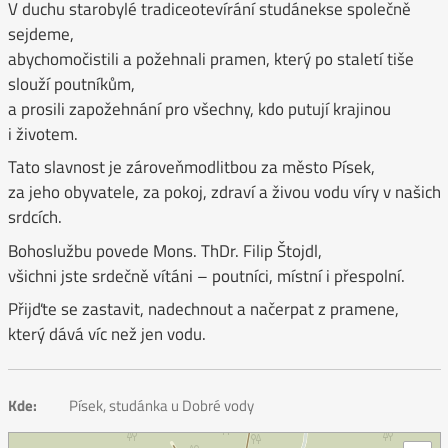
V duchu starobylé tradiceotevírání studánekse společně
sejdeme,
abychomočistili a požehnali pramen, který po staletí tiše
slouží poutníkům,
a prosili zapožehnání pro všechny, kdo putují krajinou
i životem.
Tato slavnost je zároveňmodlitbou za město Písek,
za jeho obyvatele, za pokoj, zdraví a živou vodu víry v našich
srdcích.
Bohoslužbu povede Mons. ThDr. Filip Štojdl,
všichni jste srdečně vítáni – poutníci, místní i přespolní.
Přijďte se zastavit, nadechnout a načerpat z pramene,
který dává víc než jen vodu.
Kde:
Písek, studánka u Dobré vody