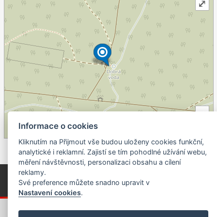
⤢
+
–
Informace o cookies
©
OpenStreetMap
contributors.
Kliknutím na Přijmout vše budou uloženy cookies funkční,
analytické i reklamní. Zajistí se tím pohodlné užívání webu,
měření návštěvnosti, personalizaci obsahu a cílení
reklamy.
© Píseckem / Kalendárium (Změna programu vyhrazena!)
(Cookies)
Své preference můžete snadno upravit v
© 2018 - 2026 Realizace a správa webu:
Studio QUIN.cz
Nastavení cookies
.