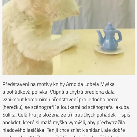
Představení na motivy knihy Arnolda Lobela Myška
a pohádková polívka. Vtipná a chytrá předloha dala
vzniknout komornímu představení pro jednoho herce
(herečku), se scénografií a loutkami od scénografa Jakuba
Šulíka. Celá hra je složena ze tří kratičkých pohádek – spíš
anekdot, které si malá myška vymýšlí, aby přechytračila
hladového lasičáka. Ten ji chce sníst k snídani, ale dobře