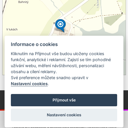
Informace o cookies
Kliknutím na Přijmout vše budou uloženy cookies
+
funkční, analytické i reklamní. Zajistí se tím pohodlné
užívání webu, měření návštěvnosti, personalizaci
–
obsahu a cílení reklamy.
©
OpenStreetMap
contributors.
Své preference můžete snadno upravit v
Nastavení cookies
.
© Píseckem / Kalendárium (Změna programu vyhrazena!)
(Cookies)
Přijmout vše
© 2018 - 2026 Realizace a správa webu:
Studio QUIN.cz
Nastavení cookies
Projekt byl podpořen z grantového programu Jihočeského kraje.