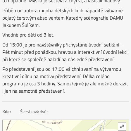
to dopadne. Myška je sečtělá a chytrá, a lasičák hladový.
Příběh od autora mnoha dětských knih nápaditě výtvarně
pojatý čerstvým absolventem Katedry scénografie DAMU
Jakubem Šulíkem.
Vhodné pro děti od 3 let.
Od 15:00 je pro návštěvníky přichystané úvodní setkání –
Pět minut před pohádkou, hravou a interaktivní úvodní lekci,
při které se společně naladí na následné představení.
Po představení jsou od 17:00 všichni zvaní na výtvarnou
kreativní dílnu na motivy představení. Délka celého
programu je cca 3 hodiny. Samozřejmě je ale možné dorazit
i jen na samotné představení.
Kde:
Švestkový dvůr
⤢