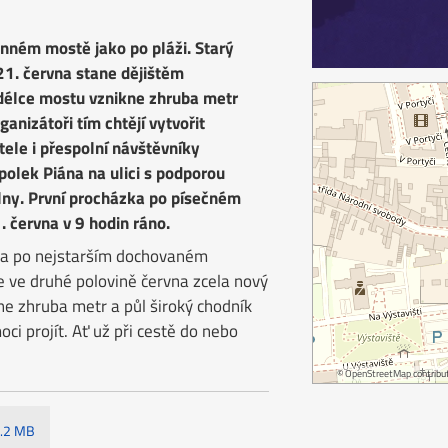
enném mostě jako po pláži. Starý
21. června stane dějištěm
délce mostu vznikne zhruba metr
anizátoři tím chtějí vytvořit
tele i přespolní návštěvníky
polek Piána na ulici s podporou
lny. První procházka po písečném
. června v 9 hodin ráno.
ka po nejstarším dochovaném
ve druhé polovině června zcela nový
ne zhruba metr a půl široký chodník
ci projít. Ať už při cestě do nebo
©
OpenStreetMap
contribut
2.2 MB