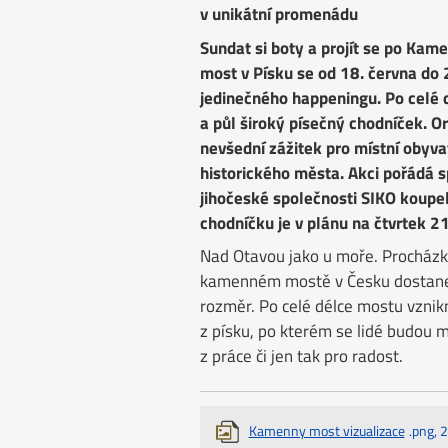
v unikátní promenádu
Sundat si boty a projít se po Kam
most v Písku se od 18. června do 
jedinečného happeningu. Po celé 
a půl široký písečný chodníček. Org
nevšední zážitek pro místní obyva
historického města. Akci pořádá s
jihočeské společnosti SIKO koupe
chodníčku je v plánu na čtvrtek 21
Nad Otavou jako u moře. Procház
kamenném mostě v Česku dostane 
rozměr. Po celé délce mostu vznik
z písku, po kterém se lidé budou mo
z práce či jen tak pro radost.
Kamenny most vizualizace
.png, 