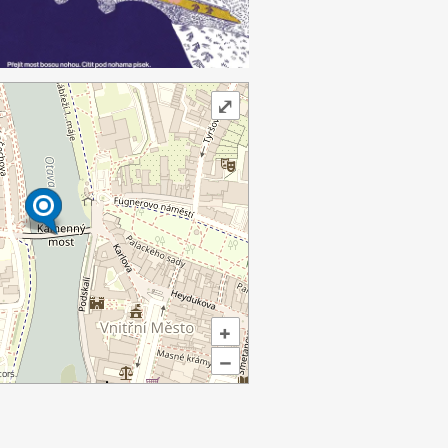
⤢
+
–
ors.