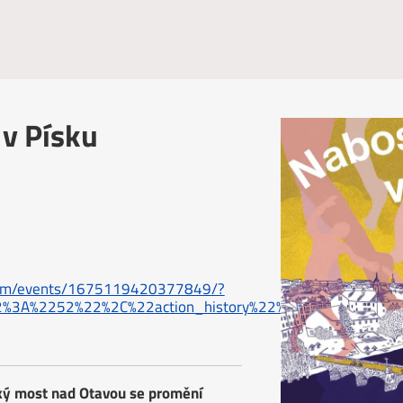
v Písku
com/events/1675119420377849/?
2%3A%2252%22%2C%22action_history%22%3A%22[%7B%5C%
cký most nad Otavou se promění