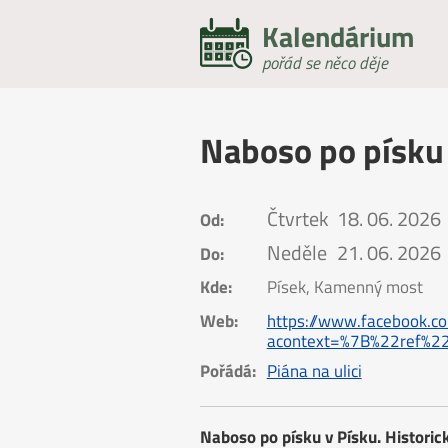
Kalendárium
pořád se něco děje
Naboso po písku 
Čtvrtek
18. 06. 2026
Od:
Neděle
21. 06. 2026
Do:
Kde:
Písek, Kamenný most
Web:
https://www.facebook.
acontext=%7B%22ref%2
Pořádá:
Piána na ulici
Naboso po písku v Písku. Histori