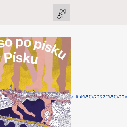
22surface%5C%22%3A%5C%22share_link%5C%22%2C%5C%22m