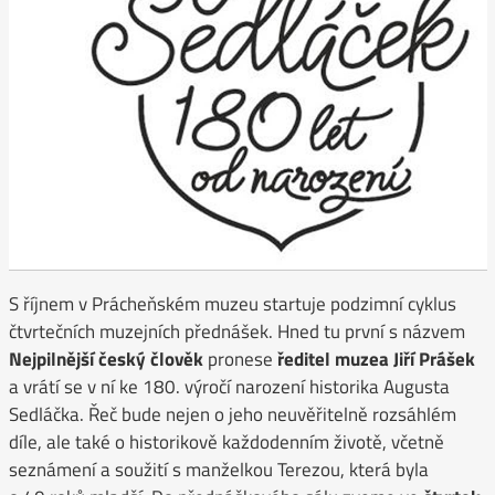
S říjnem v Prácheňském muzeu startuje podzimní cyklus
čtvrtečních muzejních přednášek. Hned tu první s názvem
Nejpilnější český člověk
pronese
ředitel muzea Jiří Prášek
a vrátí se v ní ke 180. výročí narození historika Augusta
Sedláčka. Řeč bude nejen o jeho neuvěřitelně rozsáhlém
díle, ale také o historikově každodenním životě, včetně
seznámení a soužití s manželkou Terezou, která byla