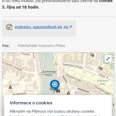
o 40 roků mladší. Do přednáškového sálu zveme ve
čtvrtek
5. října od 16 hodin
.
prednaska_augustsedlacek.jpg
.jpg, B
Kde:
Prácheňské muzeum v Písku
⤢
Informace o cookies
Kliknutím na Přijmout vše budou uloženy cookies