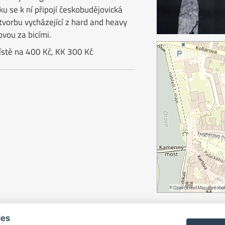
 se k ní připojí českobudějovická
 tvorbu vycházející z hard and heavy
vou za bicími.
ístě na 400 Kč, KK 300 Kč
©
OpenStreetMap
contribut
ies