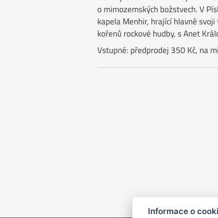
o mimozemských božstvech. V Písku
kapela Menhir, hrající hlavně svoji
kořenů rockové hudby, s Anet Králo
Vstupné: předprodej 350 Kč, na m
Informace o cook