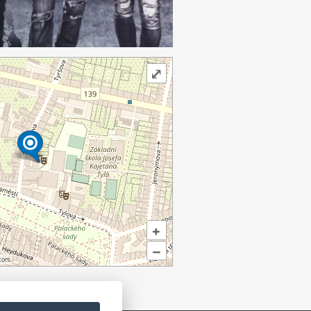
⤢
+
–
ors.