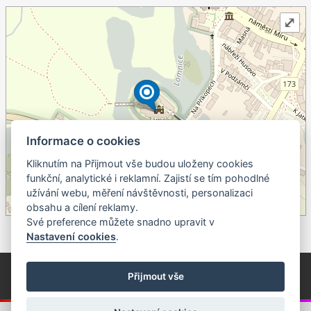
⤢
Informace o cookies
Kliknutím na Přijmout vše budou uloženy cookies
+
funkční, analytické i reklamní. Zajistí se tím pohodlné
užívání webu, měření návštěvnosti, personalizaci
–
obsahu a cílení reklamy.
©
OpenStreetMap
contributors.
Své preference můžete snadno upravit v
Nastavení cookies
.
© Píseckem / Kalendárium (Změna programu vyhrazena!)
(Cookies)
Přijmout vše
© 2018 - 2026 Realizace a správa webu:
Studio QUIN.cz