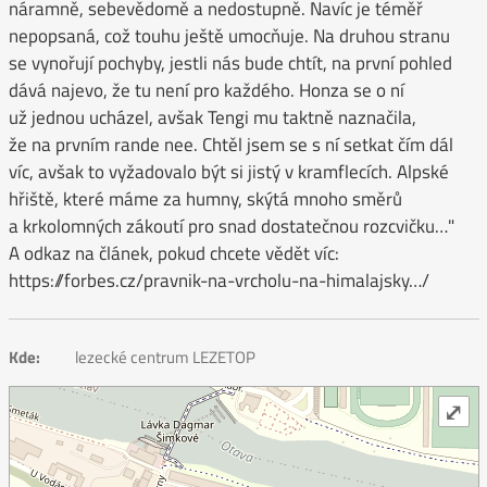
náramně, sebevědomě a nedostupně. Navíc je téměř
nepopsaná, což touhu ještě umocňuje. Na druhou stranu
se vynořují pochyby, jestli nás bude chtít, na první pohled
dává najevo, že tu není pro každého. Honza se o ní
už jednou ucházel, avšak Tengi mu taktně naznačila,
že na prvním rande nee. Chtěl jsem se s ní setkat čím dál
víc, avšak to vyžadovalo být si jistý v kramflecích. Alpské
hřiště, které máme za humny, skýtá mnoho směrů
a krkolomných zákoutí pro snad dostatečnou rozcvičku…"
A odkaz na článek, pokud chcete vědět víc:
https://forbes.cz/pravnik-na-vrcholu-na-himalajsky…/
Kde:
lezecké centrum LEZETOP
⤢