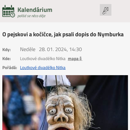
Kalendárium
pořád se něco děje
O pejskovi a kočičce, jak psali dopis do Nymburka
Neděle
28. 01. 2024, 14:30
Kdy:
Kde:
Loutkové divadélko Nitka
mapa⇩
Pořádá:
Loutkové divadélko Nitka