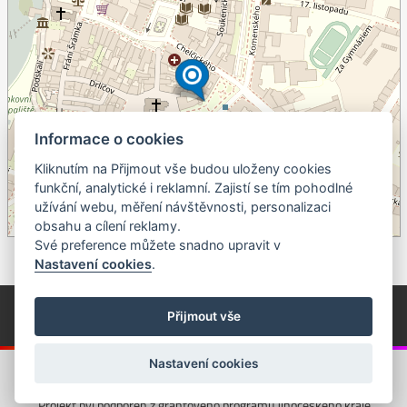
Informace o cookies
Kliknutím na Přijmout vše budou uloženy cookies
+
funkční, analytické i reklamní. Zajistí se tím pohodlné
užívání webu, měření návštěvnosti, personalizaci
–
obsahu a cílení reklamy.
©
OpenStreetMap
contributors.
Své preference můžete snadno upravit v
Nastavení cookies
.
© Píseckem / Kalendárium (Změna programu vyhrazena!)
(Cookies)
Přijmout vše
© 2018 - 2026 Realizace a správa webu:
Studio QUIN.cz
Nastavení cookies
Projekt byl podpořen z grantového programu Jihočeského kraje.