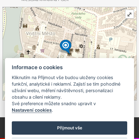
⤢
Informace o cookies
Kliknutím na Přijmout vše budou uloženy cookies
+
funkční, analytické i reklamní. Zajistí se tím pohodlné
užívání webu, měření návštěvnosti, personalizaci
–
obsahu a cílení reklamy.
©
OpenStreetMap
contributors.
Své preference můžete snadno upravit v
Nastavení cookies
.
© Píseckem / Kalendárium (Změna programu vyhrazena!)
(Cookies)
Přijmout vše
© 2018 - 2026 Realizace a správa webu:
Studio QUIN.cz