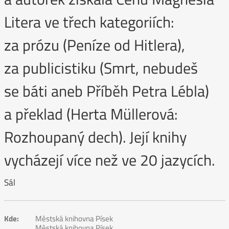
Litera ve třech kategoriích:
za prózu (Peníze od Hitlera),
za publicistiku (Smrt, nebudeš
se báti aneb Příběh Petra Lébla)
a překlad (Herta Müllerová:
Rozhoupaný dech). Její knihy
vycházejí více než ve 20 jazycích.
Sál
Kde:
Městská knihovna Písek
Městská knihovna Písek