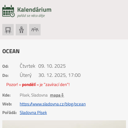
Kalendárium
pořád se něco děje
OCEAN
Čtvrtek
09. 10. 2025
Od:
Úterý
30. 12. 2025, 17:00
Do:
Pozor! »
pondělí
« je ”zavírací den”!
Kde:
Písek, Sladovna
mapa⇩
Web:
https://www.sladovna.cz/blog/ocean
Pořádá:
Sladovna Písek