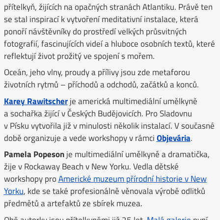
přítelkyň, žijících na opačných stranách Atlantiku. Právě ten
se stal inspirací k vytvoření meditativní instalace, která
ponoří návštěvníky do prostředí velkých průsvitných
fotografií, fascinujících videí a hluboce osobních textů, které
reflektují život prožitý ve spojení s mořem.
Oceán, jeho vlny, proudy a přílivy jsou zde metaforou
životních rytmů – příchodů a odchodů, začátků a konců.
Karey Rawitscher
je americká multimediální umělkyně
a sochařka žijící v Českých Budějovicích. Pro Sladovnu
v Písku vytvořila již v minulosti několik instalací. V současné
době organizuje a vede workshopy v rámci
Objevária
.
Pamela Popeson
je multimediální umělkyně a dramatička,
žije v Rockaway Beach v New Yorku. Vedla dětské
workshopy pro
Americké muzeum přírodní historie v New
Yorku
, kde se také profesionálně věnovala výrobě odlitků
předmětů a artefaktů ze sbírek muzea.
Obě autorky jsou přítelkyněmi již 25 let,
Malá galerie
nyní