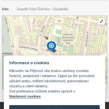
Kde:
Divadlo Fráni Šrámka – Divadelka
⤢
Informace o cookies
Kliknutím na Přijmout vše budou uloženy cookies
+
funkční, analytické i reklamní. Zajistí se tím pohodlné
užívání webu, měření návštěvnosti, personalizaci
–
obsahu a cílení reklamy.
©
OpenStreetMap
contributors.
Své preference můžete snadno upravit v
Nastavení cookies
.
© Píseckem / Kalendárium (Změna programu vyhrazena!)
(Cookies)