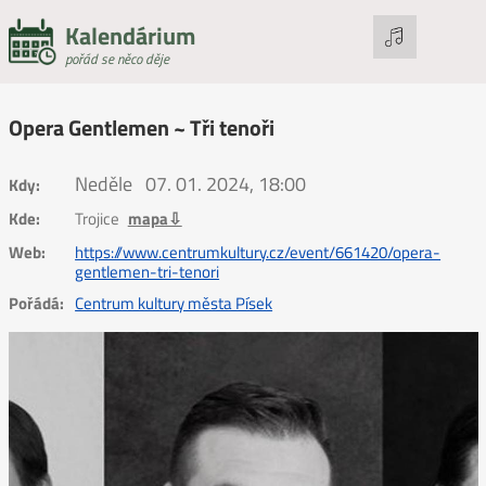
Kalendárium
pořád se něco děje
Opera Gentlemen ~ Tři tenoři
Neděle
07. 01. 2024, 18:00
Kdy:
Kde:
Trojice
mapa⇩
Web:
https://www.centrumkultury.cz/event/661420/opera-
gentlemen-tri-tenori
Pořádá:
Centrum kultury města Písek