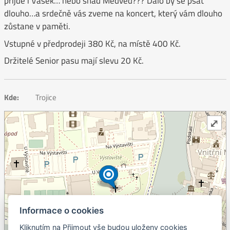
přijde i Vašek… nebo snad Medvěd??? Dalo by se psát
dlouho…a srdečně vás zveme na koncert, který vám dlouho
zůstane v paměti.
Vstupné v předprodeji 380 Kč, na místě 400 Kč.
Držitelé Senior pasu mají slevu 20 Kč.
Kde:
Trojice
⤢
Informace o cookies
Kliknutím na Přijmout vše budou uloženy cookies