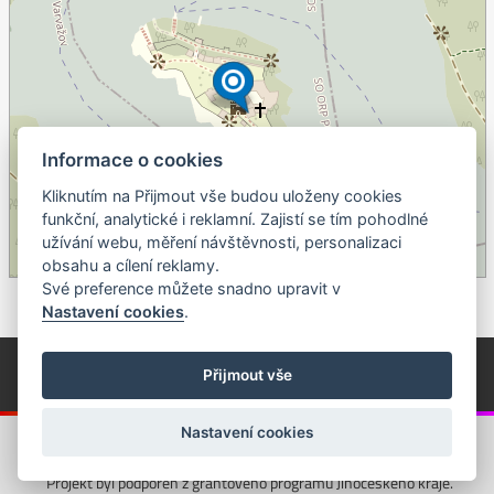
Informace o cookies
Kliknutím na Přijmout vše budou uloženy cookies
+
funkční, analytické i reklamní. Zajistí se tím pohodlné
užívání webu, měření návštěvnosti, personalizaci
–
obsahu a cílení reklamy.
©
OpenStreetMap
contributors.
Své preference můžete snadno upravit v
Nastavení cookies
.
© Píseckem / Kalendárium (Změna programu vyhrazena!)
(Cookies)
Přijmout vše
© 2018 - 2026 Realizace a správa webu:
Studio QUIN.cz
Nastavení cookies
Projekt byl podpořen z grantového programu Jihočeského kraje.