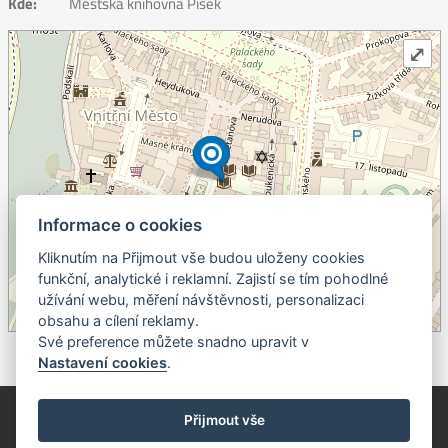
Kde:
Městská knihovna Písek
⤢
Informace o cookies
Kliknutím na Přijmout vše budou uloženy cookies
+
funkční, analytické i reklamní. Zajistí se tím pohodlné
užívání webu, měření návštěvnosti, personalizaci
–
obsahu a cílení reklamy.
©
OpenStreetMap
contributors.
Své preference můžete snadno upravit v
Nastavení cookies
.
© Píseckem / Kalendárium (Změna programu vyhrazena!)
(Cookies)
Přijmout vše
© 2018 - 2026 Realizace a správa webu:
Studio QUIN.cz