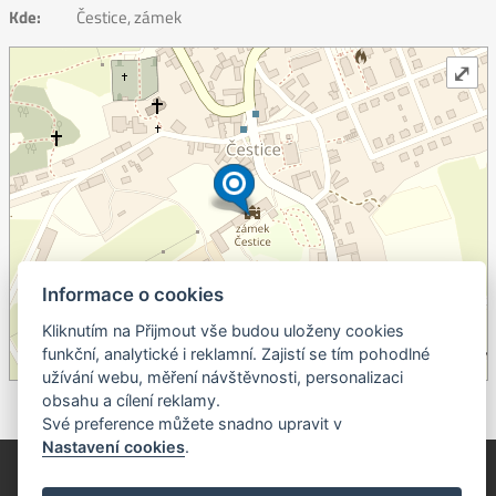
Kde:
Čestice, zámek
⤢
Informace o cookies
+
Kliknutím na Přijmout vše budou uloženy cookies
–
funkční, analytické i reklamní. Zajistí se tím pohodlné
©
OpenStreetMap
contributors.
užívání webu, měření návštěvnosti, personalizaci
obsahu a cílení reklamy.
Své preference můžete snadno upravit v
Nastavení cookies
.
© Píseckem / Kalendárium (Změna programu vyhrazena!)
(Cookies)
© 2018 - 2026 Realizace a správa webu:
Studio QUIN.cz