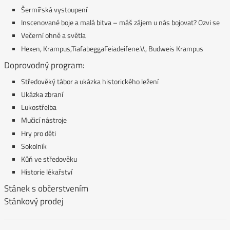
Šermířská vystoupení
Inscenované boje a malá bitva – máš zájem u nás bojovat? Ozvi se
Večerní ohně a světla
Hexen, Krampus,TiafabeggaFeiadeifene.V., Budweis Krampus
Doprovodný program:
Středověký tábor a ukázka historického ležení
Ukázka zbraní
Lukostřelba
Mučicí nástroje
Hry pro děti
Sokolník
Kůň ve středověku
Historie lékařství
Stánek s občerstvením
Stánkový prodej