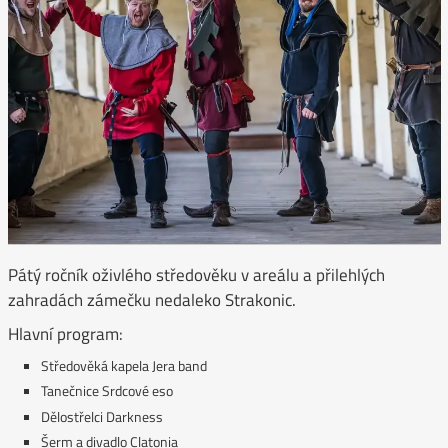
Pátý ročník oživlého středověku v areálu a přilehlých
zahradách zámečku nedaleko Strakonic.
Hlavní program:
Středověká kapela Jera band
Tanečnice Srdcové eso
Dělostřelci Darkness
Šerm a divadlo Clatonia