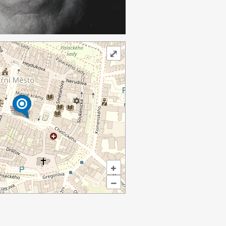
⤢
+
–
ors.