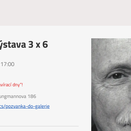
ýstava 3 x 6
 17:00
avírací dny”!
 Jungmannova 186
cs/pozvanka-do-galerie