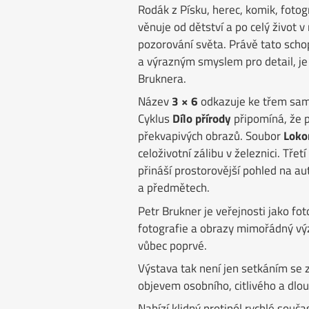
Rodák z Písku, herec, komik, fotog
věnuje od dětství a po celý život 
pozorování světa. Právě tato scho
a výrazným smyslem pro detail, je
Bruknera.
Název
3 × 6
odkazuje ke třem sam
Cyklus
Dílo přírody
připomíná, že 
překvapivých obrazů. Soubor
Loko
celoživotní zálibu v železnici. Třet
přináší prostorovější pohled na au
a předmětech.
Petr Brukner je veřejnosti jako fo
fotografie a obrazy mimořádný vý
vůbec poprvé.
Výstava tak není jen setkáním s
objevem osobního, citlivého a dl
Nabízí klidný protipól rychlé součas