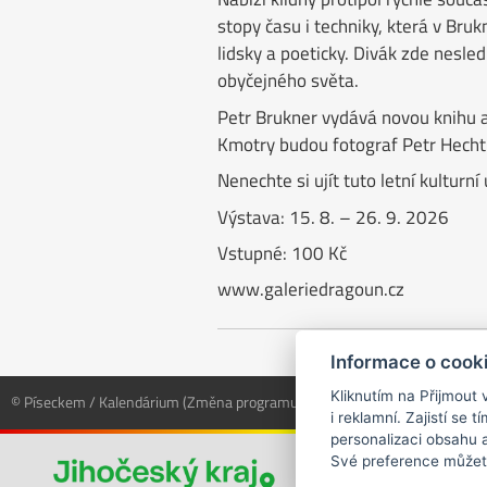
stopy času i techniky, která v Bru
lidsky a poeticky. Divák zde nesle
obyčejného světa.
Petr Brukner vydává novou knihu a n
Kmotry budou fotograf Petr Hecht 
Nenechte si ujít tuto letní kulturní
Výstava: 15. 8. – 26. 9. 2026
Vstupné: 100 Kč
www.galeriedragoun.cz
Informace o cook
Kliknutím na Přijmout 
© Píseckem / Kalendárium (Změna programu vyhrazena!)
(Cookies)
i reklamní. Zajistí se
personalizaci obsahu a
Své preference můžet
Projekt byl podp