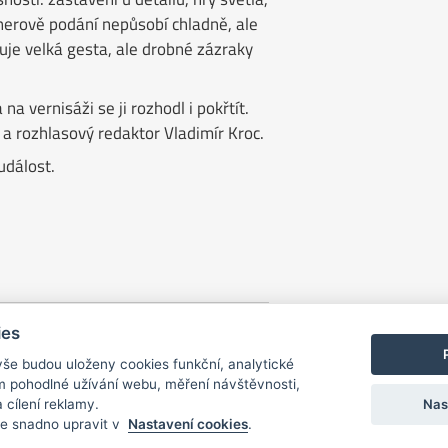
knerově podání nepůsobí chladně, ale
duje velká gesta, ale drobné zázraky
a vernisáži se ji rozhodl i pokřtít.
a rozhlasový redaktor Vladimír Kroc.
 událost.
ies
vše budou uloženy cookies funkční, analytické
 tím pohodlné užívání webu, měření návštěvnosti,
Nas
 cílení reklamy.
e snadno upravit v
Nastavení cookies
.
ořen z grantového programu Jihočeského kraje.