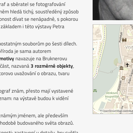
raf a sběratel se fotografování
v něm hledá tichý, soustředěný způsob
pnost dívat se nenápadně, s pokorou
 základem i této výstavy Petra
ostatným souborům po šesti dílech.
příroda je sama autorem
motivy
navazuje na Bruknerovu
í část, nazvaná
3 rozměrné objekty
,
torovo uvažování o obrazu, tvaru
tograf znám, přesto mají vystavené
znam: na výstavě budou k vidění
©
OpenStreetMap
contribut
e známým jménem, ale především
ouhodobě budovaného světa obrazů.
nosti: zastavení u detailu, hry světla,