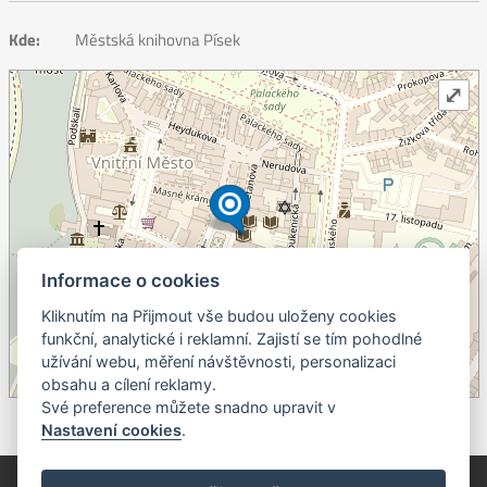
Kde:
Městská knihovna Písek
⤢
Informace o cookies
Kliknutím na Přijmout vše budou uloženy cookies
+
funkční, analytické i reklamní. Zajistí se tím pohodlné
užívání webu, měření návštěvnosti, personalizaci
–
obsahu a cílení reklamy.
©
OpenStreetMap
contributors.
Své preference můžete snadno upravit v
Nastavení cookies
.
© Píseckem / Kalendárium (Změna programu vyhrazena!)
(Cookies)