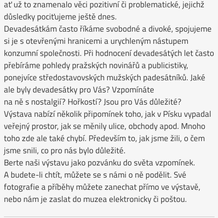
ať už to znamenalo věci pozitivní či problematické, jejichž
důsledky pociťujeme ještě dnes.
Devadesátkám často říkáme svobodné a divoké, spojujeme
si je s otevřenými hranicemi a urychleným nástupem
konzumní společnosti. Při hodnocení devadesátých let často
přebíráme pohledy pražských novinářů a publicistiky,
ponejvíce středostavovských mužských padesátníků. Jaké
ale byly devadesátky pro Vás? Vzpomínáte
na ně s nostalgií? Hořkostí? Jsou pro Vás důležité?
Výstava nabízí několik připomínek toho, jak v Písku vypadal
veřejný prostor, jak se měnily ulice, obchody apod. Mnoho
toho zde ale také chybí. Především to, jak jsme žili, o čem
jsme snili, co pro nás bylo důležité.
Berte naši výstavu jako pozvánku do světa vzpomínek.
A budete-li chtít, můžete se s námi o ně podělit. Své
fotografie a příběhy můžete zanechat přímo ve výstavě,
nebo nám je zaslat do muzea elektronicky či poštou.