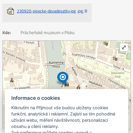
230920-pisecke-devadesatky.jpg
.jpg, B
Kde:
Prácheňské muzeum v Písku
⤢
Informace o cookies
Kliknutím na Přijmout vše budou uloženy cookies
+
funkční, analytické i reklamní. Zajistí se tím pohodlné
užívání webu, měření návštěvnosti, personalizaci
–
obsahu a cílení reklamy.
©
OpenStreetMap
contributors.
Své preference můžete snadno upravit v