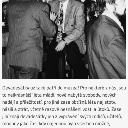
Devadesátky už také patří do muzea! Pro některé z nás jsou
to nejkrásnější léta mládí, nově nabyté svobody, nových
nadějí a příležitostí, pro jiné zase obtížná léta nejistoty,
násilí a ztrát, včetně rasové nesnášenlivosti a útoků. Zase
jiní znají devadesátky jen z vyprávění svých rodičů, učitelů,
mnohdy jako čas, kdy najednou bylo všechno možné,