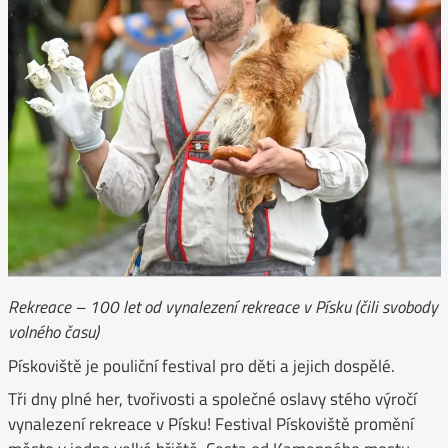
Rekreace – 100 let od vynalezení rekreace v Písku (čili svobody
volného času)
Pískoviště je pouliční festival pro děti a jejich dospělé.
Tři dny plné her, tvořivosti a společné oslavy stého výročí
vynalezení rekreace v Písku! Festival Pískoviště promění