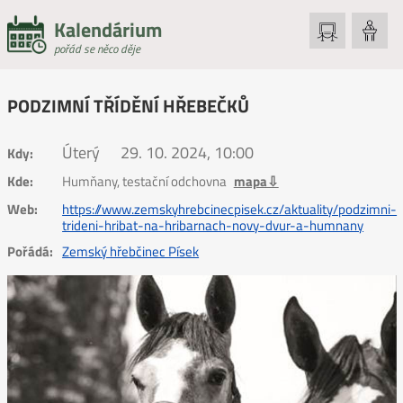
Kalendárium
pořád se něco děje
PODZIMNÍ TŘÍDĚNÍ HŘEBEČKŮ
Úterý
29. 10. 2024, 10:00
Kdy:
Kde:
Humňany, testační odchovna
mapa⇩
Web:
https://www.zemskyhrebcinecpisek.cz/aktuality/podzimni-
trideni-hribat-na-hribarnach-novy-dvur-a-humnany
Pořádá:
Zemský hřebčinec Písek