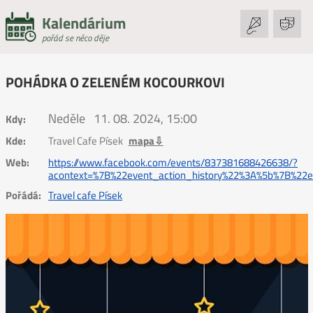
Kalendárium
pořád se něco děje
POHÁDKA O ZELENÉM KOCOURKOVI
Neděle
11. 08. 2024, 15:00
Kdy:
Kde:
Travel Cafe Písek
mapa⇩
Web:
https://www.facebook.com/events/837381688426638/?
acontext=%7B%22event_action_history%22%3A%5b%7B%
Pořádá:
Travel cafe Písek