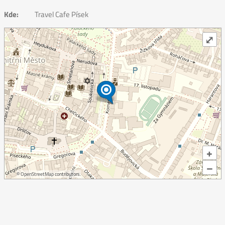
Kde:
Travel Cafe Písek
⤢
+
–
©
OpenStreetMap
contributors.