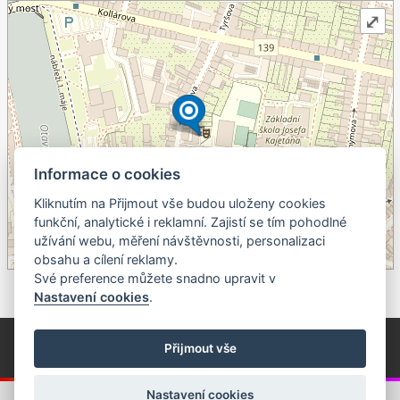
⤢
Informace o cookies
Kliknutím na Přijmout vše budou uloženy cookies
+
funkční, analytické i reklamní. Zajistí se tím pohodlné
užívání webu, měření návštěvnosti, personalizaci
–
obsahu a cílení reklamy.
©
OpenStreetMap
contributors.
Své preference můžete snadno upravit v
Nastavení cookies
.
© Píseckem / Kalendárium (Změna programu vyhrazena!)
(Cookies)
Přijmout vše
© 2018 - 2026 Realizace a správa webu:
Studio QUIN.cz
Nastavení cookies