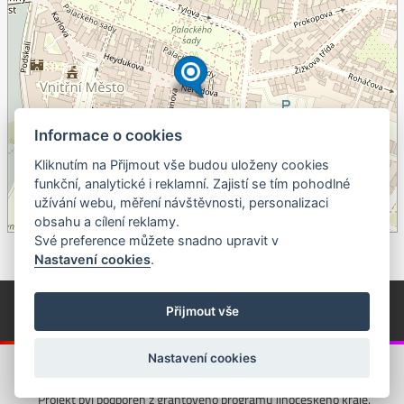
Informace o cookies
Kliknutím na Přijmout vše budou uloženy cookies
+
funkční, analytické i reklamní. Zajistí se tím pohodlné
užívání webu, měření návštěvnosti, personalizaci
–
obsahu a cílení reklamy.
©
OpenStreetMap
contributors.
Své preference můžete snadno upravit v
Nastavení cookies
.
© Píseckem / Kalendárium (Změna programu vyhrazena!)
(Cookies)
Přijmout vše
© 2018 - 2026 Realizace a správa webu:
Studio QUIN.cz
Nastavení cookies
Projekt byl podpořen z grantového programu Jihočeského kraje.