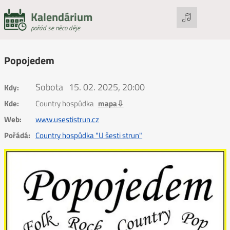
Kalendárium
pořád se něco děje
Popojedem
Sobota
15. 02. 2025, 20:00
Kdy:
Kde:
Country hospůdka
mapa⇩
Web:
www.usestistrun.cz
Pořádá:
Country hospůdka "U šesti strun"