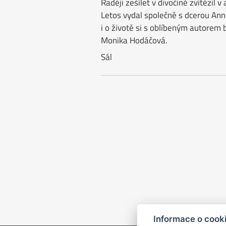
Raději zešílet v divočině zvítězil 
Letos vydal společně s dcerou Ann
i o životě si s oblíbeným autorem
Monika Hodáčová.
Sál
Informace o cook