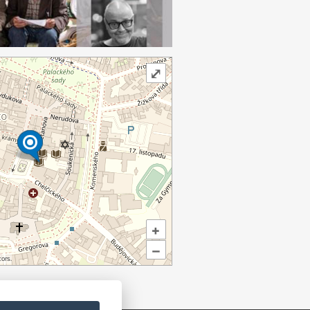
⤢
+
–
ors.