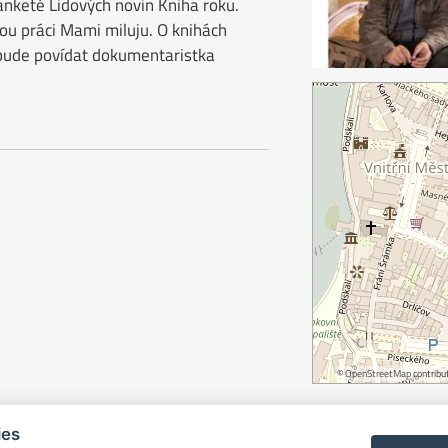
v anketě Lidových novin Kniha roku.
ou práci Mami miluju. O knihách
 bude povídat dokumentaristka
©
OpenStreetMap
contribut
ies