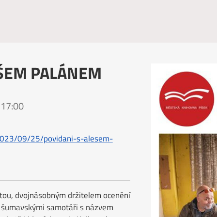
EŠEM PALÁNEM
 17:00
/2023/09/25/povidani-s-alesem-
stou, dvojnásobným držitelem ocenění
se šumavskými samotáři s názvem