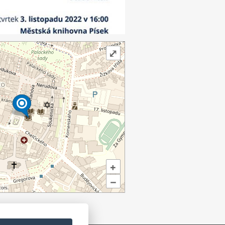
⤢
+
–
ors.