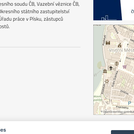
esního soudu ČB, Vazební věznice ČB,
Okresního státního zastupitelství
Úřadu práce v Písku, zástupců
ostů.
©
OpenStreetMap
contribut
ies