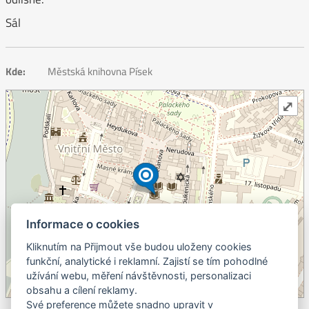
Sál
Kde:
Městská knihovna Písek
⤢
Informace o cookies
Kliknutím na Přijmout vše budou uloženy cookies
+
funkční, analytické i reklamní. Zajistí se tím pohodlné
užívání webu, měření návštěvnosti, personalizaci
–
obsahu a cílení reklamy.
©
OpenStreetMap
contributors.
Své preference můžete snadno upravit v